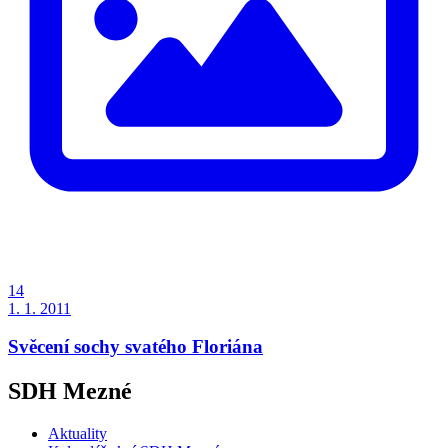
14
1. 1. 2011
Svěcení sochy svatého Floriána
SDH Mezné
Aktuality