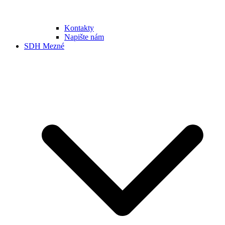
Kontakty
Napište nám
SDH Mezné