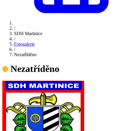
/
SDH Martinice
/
Fotogalerie
/
Nezatříděno
Nezatříděno