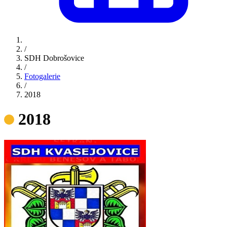
/
SDH Dobrošovice
/
Fotogalerie
/
2018
2018