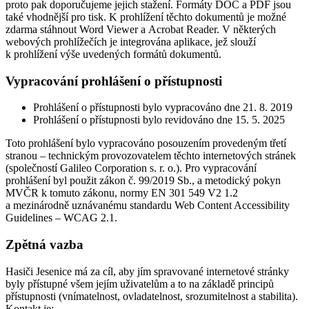
proto pak doporučujeme jejich stažení. Formáty DOC a PDF jsou
také vhodnější pro tisk. K prohlížení těchto dokumentů je možné
zdarma stáhnout Word Viewer a Acrobat Reader. V některých
webových prohlížečích je integrována aplikace, jež slouží
k prohlížení výše uvedených formátů dokumentů.
Vypracování prohlášení o přístupnosti
Prohlášení o přístupnosti bylo vypracováno dne 21. 8. 2019
Prohlášení o přístupnosti bylo revidováno dne 15. 5. 2025
Toto prohlášení bylo vypracováno posouzením provedeným třetí
stranou – technickým provozovatelem těchto internetových stránek
(společností Galileo Corporation s. r. o.). Pro vypracování
prohlášení byl použit zákon č. 99/2019 Sb., a metodický pokyn
MVČR k tomuto zákonu, normy EN 301 549 V2 1.2
a mezinárodně uznávanému standardu Web Content Accessibility
Guidelines – WCAG 2.1.
Zpětná vazba
Hasiči Jesenice má za cíl, aby jím spravované internetové stránky
byly přístupné všem jejím uživatelům a to na základě principů
přístupnosti (vnímatelnost, ovladatelnost, srozumitelnost a stabilita).
Kontakt je: