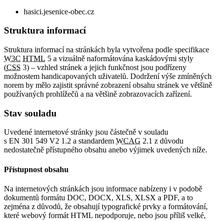
hasici.jesenice-obec.cz
Struktura informací
Struktura informací na stránkách byla vytvořena podle specifikace
W3C
HTML
5 a vizuálně naformátována kaskádovými styly
(
CSS
3) – vzhled stránek a jejich funkčnost jsou podřízeny
možnostem handicapovaných uživatelů. Dodržení výše zmíněných
norem by mělo zajistit správné zobrazení obsahu stránek ve většině
používaných prohlížečů a na většině zobrazovacích zařízení.
Stav souladu
Uvedené internetové stránky jsou částečně v souladu
s EN 301 549 V2 1.2 a standardem
WCAG
2.1 z důvodu
nedostatečně přístupného obsahu anebo výjimek uvedených níže.
Přístupnost obsahu
Na internetových stránkách jsou informace nabízeny i v podobě
dokumentů formátu DOC, DOCX, XLS, XLSX a PDF, a to
zejména z důvodů, že obsahují typografické prvky a formátování,
které webový formát HTML nepodporuje, nebo jsou příliš velké,