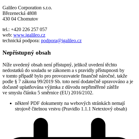
Galileo Corporation s.r.o.
Březenecká 4808
430 04 Chomutov
tel.: +420 226 257 057
web:
www.igalileo.cz
technická podpora:
podpora@igalileo.cz
Nepřístupný obsah
Níže uvedený obsah není přístupný, jelikož uvedení těchto
nedostatků do souladu se zákonem a s pravidly přístupnosti by
v tomto případě bylo pro provozovatele finančně náročné, takže
podle § 7 zákona 99/2019 Sb. toto není dodatečně upravováno a je
dočasně uplatňována výjimka z důvodu nepřiměřené zátěže
ve smyslu článku 5 směrnice (EU) 2016/2102.
některé PDF dokumenty na webových stránkách nemají
strojově čitelnou vrstvu (Pravidlo 1.1.1 Netextový obsah)