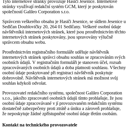
Tyto internetové stránky provozuje Hasiči Jesenice. Internetové
stránky využívají redakční systém GCM, který je poskytován
společností Galileo Corporation s.r.o.
Správcem veškerého obsahu je Hasiči Jesenice, se sídlem Jesenice u
Sedlčan Doublovičky 20, 264 01 Sedlčany. Veškeré osobní údaje
návštěvníků internetových stránek, které jsou prostřednictvím těchto
internetových stránek poskytovány, jsou spravovány výlučně
správcem obsahu webu.
Prostřednictvím registračního formuláře uděluje návštěvník
internetových stránek správci obsahu souhlas se zpracováním svých
osobních údajů. V registračním formuláři je stanoven účel, rozsah
zpracovávaných osobních údajů a doba platnosti souhlasu. Všechny
osobní údaje poskytované při registraci návštěvník poskytuje
dobrovolně. Návštěvník internetových stránek má možnost svůj
souhlas kdykoli odvolat.
Provozovatel redakčního systému, společnost Galileo Corporation
s.r.o., jakožto zpracovatel osobních údajů tímto prohlašuje, že jsou
osobní údaje zpracovávané v jí provozovaném redakčním systému
dostatečně zabezpečeny proti ztrátě a úniku a zároveň prohlašuje,
že neposkytuje žádné zpřístupněné osobní údaje třetím osobám.
Kontakt na technického provozovatele