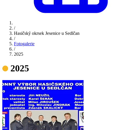
/
Hasičský okrsek Jesenice u Sedlčan
/
Fotogalerie
/
2025
2025