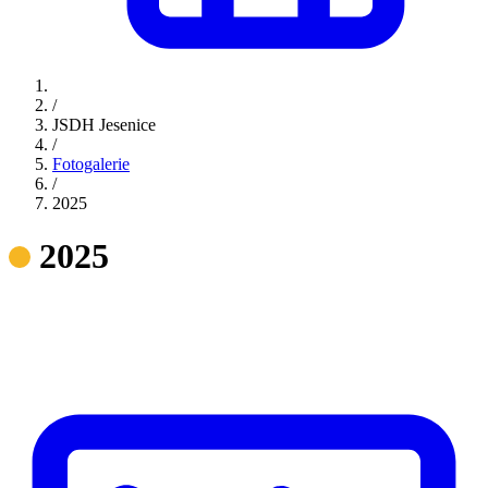
/
JSDH Jesenice
/
Fotogalerie
/
2025
2025