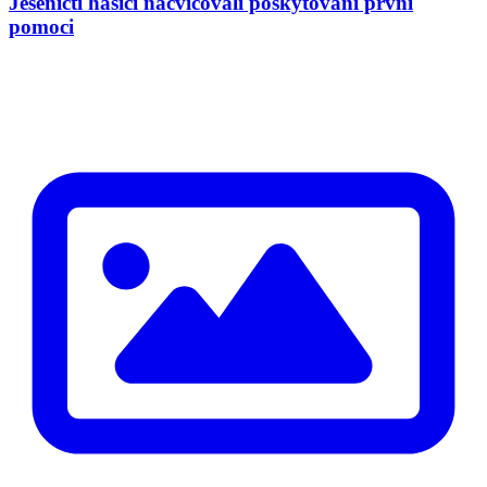
Jeseničtí hasiči nacvičovali poskytování první
pomoci