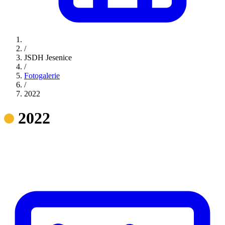
/
JSDH Jesenice
/
Fotogalerie
/
2022
2022